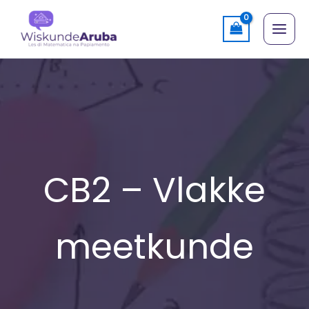
Skip
to
content
CB2 – Vlakke
meetkunde