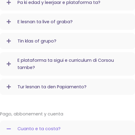
Pa ki edad y leerjaar e plataforma ta?
E lesnan ta live of graba?
Tin klas of grupo?
E plataforma ta sigui e curriculum di Corsou
tambe?
Tur lesnan ta den Papiamento?
Pago, abbonement y cuenta
Cuanto e ta costa?