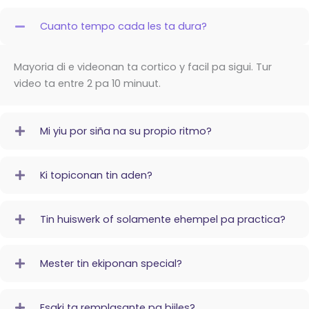
Cuanto tempo cada les ta dura?
Mayoria di e videonan ta cortico y facil pa sigui. Tur
video ta entre 2 pa 10 minuut.
Mi yiu por siña na su propio ritmo?
Ki topiconan tin aden?
Tin huiswerk of solamente ehempel pa practica?
Mester tin ekiponan special?
Esaki ta remplasante pa bijles?