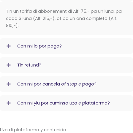
Tin un tarifa di abbonement di Alf. 75,- pa un luna, pa
cada 3 luna (Alf. 215,-), of pa un aña completo (Alf.
810,-).
Con mi lo por paga?
Tin refund?
Con mi por cancela of stop e pago?
Con mi yiu por cuminsa uza e plataforma?
Uzo di plataforma y contenido