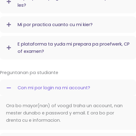
les?
Mi por practica cuanto cu mi kier?
E plataforma ta yuda mi prepara pa proefwerk, CP
of examen?
Preguntanan pa studiante
Con mi por login na mi account?
Ora bo mayor(nan) of voogd traha un account, nan
mester dunabo e password y email. E ora bo por
drenta cu e informacion.