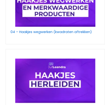
04 – Haakjes wegwerken (kwadraten aftrekken)