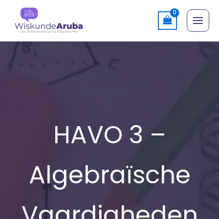
Skip
to
content
HAVO 3 –
Algebraïsche
Vaardigheden