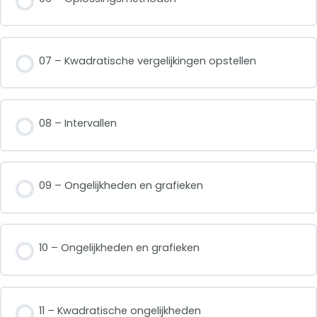
07 – Kwadratische vergelijkingen opstellen
08 – Intervallen
09 – Ongelijkheden en grafieken
10 – Ongelijkheden en grafieken
11 – Kwadratische ongelijkheden