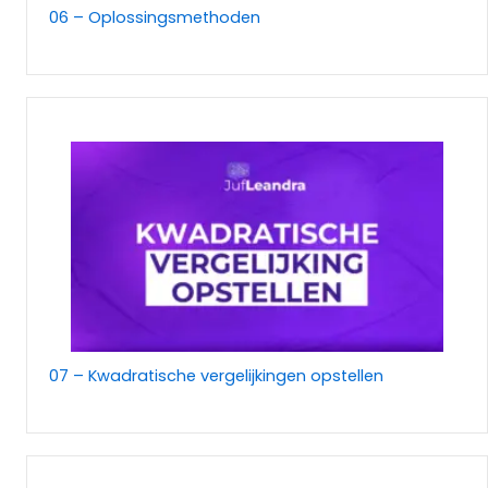
06 – Oplossingsmethoden
07 – Kwadratische vergelijkingen opstellen