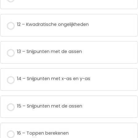
12 – Kwadratische ongelijkheden
13 – Snijpunten met de assen
14 – Snijpunten met x-as en y-as
15 – Snijpunten met de assen
16 – Toppen berekenen