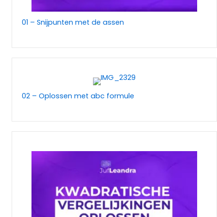
01 – Snijpunten met de assen
02 – Oplossen met abc formule