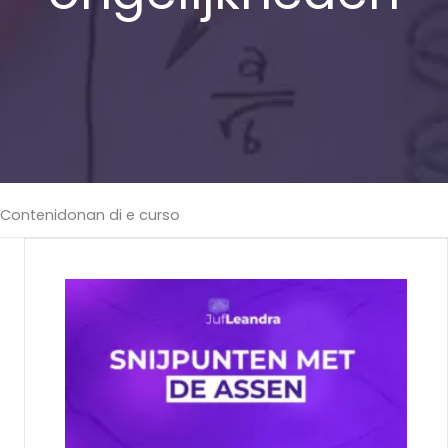
Contenidonan di e curso