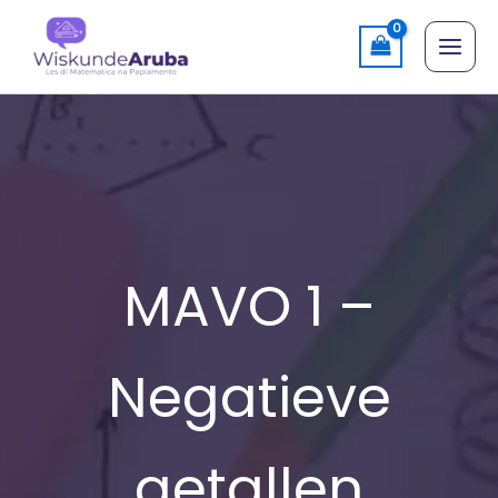
Skip
to
content
MAVO 1 –
Negatieve
getallen