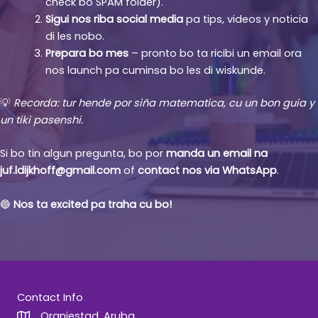
check bo SPAM folder).
Sigui nos riba social media
pa tips, videos y noticia
di les nobo.
Prepara bo mes
– pronto bo ta ricibi un email ora
nos launch pa cuminsa bo les di wiskunde.
💡
Recorda: tur hende por siña matematica, cu un bon guia y
un tiki pasenshi.
Si bo tin algun pregunta, bo por
manda un email na
juf.ldijkhoff@gmail.com
of
contact nos via WhatsApp
.
🔵
Nos ta excited pa traha cu bo!
Contact Info
Oranjestad, Aruba