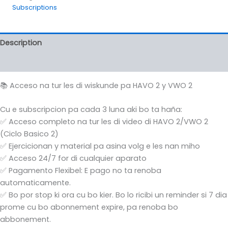
cada
Subscriptions
3
luna
(Ciclo
Description
Basico
2)
Reviews (0)
quantity
📚 Acceso na tur les di wiskunde pa HAVO 2 y VWO 2
Cu e subscripcion pa cada 3 luna aki bo ta haña:
✅ Acceso completo na tur les di video di HAVO 2/VWO 2
(Ciclo Basico 2)
✅ Ejercicionan y material pa asina volg e les nan miho
✅ Acceso 24/7 for di cualquier aparato
✅ Pagamento Flexibel: E pago no ta renoba
automaticamente.
✅ Bo por stop ki ora cu bo kier. Bo lo ricibi un reminder si 7 dia
prome cu bo abonnement expire, pa renoba bo
abbonement.