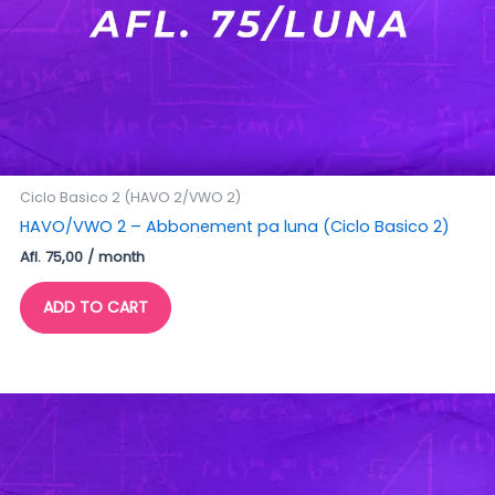
Ciclo Basico 2 (HAVO 2/VWO 2)
HAVO/VWO 2 – Abbonement pa luna (Ciclo Basico 2)
Afl.
75,00
/ month
ADD TO CART