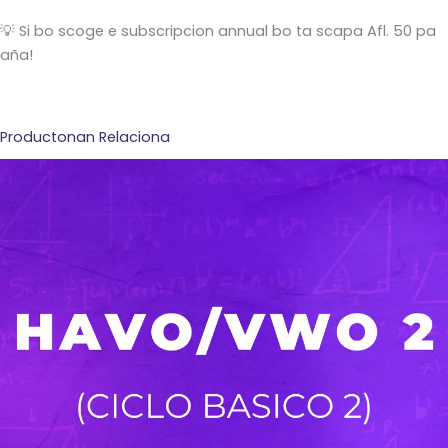
💡 Si bo scoge e subscripcion annual bo ta scapa Afl. 50 pa
aña!
Productonan Relaciona