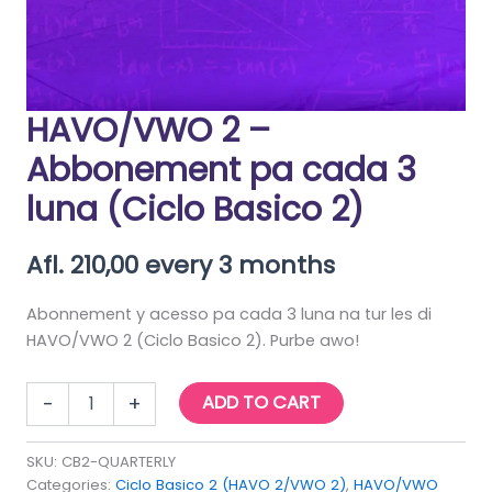
HAVO/VWO 2 –
Abbonement pa cada 3
luna (Ciclo Basico 2)
Afl.
210,00
every 3 months
Abonnement y acesso pa cada 3 luna na tur les di
HAVO/VWO 2 (Ciclo Basico 2). Purbe awo!
HAVO/VWO
ADD TO CART
-
+
2
-
Abbonement
SKU:
CB2-QUARTERLY
pa
Categories:
Ciclo Basico 2 (HAVO 2/VWO 2)
,
HAVO/VWO